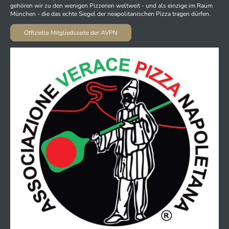
gehören wir zu den wenigen Pizzerien weltweit - und als einzige im Raum
München - die das echte Siegel der neapolitanischen Pizza tragen dürfen.
Offizielle Mitgliedsseite der AVPN