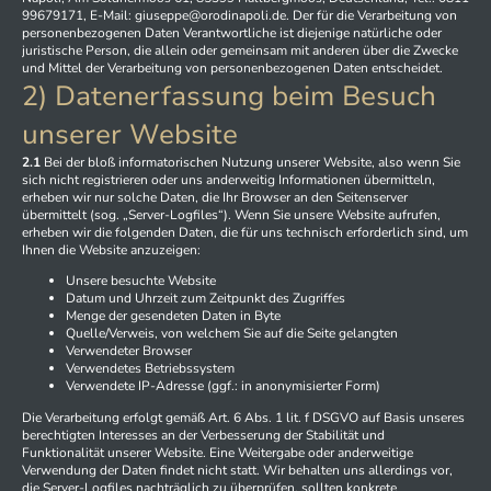
99679171, E-Mail: giuseppe@orodinapoli.de. Der für die Verarbeitung von
personenbezogenen Daten Verantwortliche ist diejenige natürliche oder
juristische Person, die allein oder gemeinsam mit anderen über die Zwecke
und Mittel der Verarbeitung von personenbezogenen Daten entscheidet.
2) Datenerfassung beim Besuch
unserer Website
2.1
Bei der bloß informatorischen Nutzung unserer Website, also wenn Sie
sich nicht registrieren oder uns anderweitig Informationen übermitteln,
erheben wir nur solche Daten, die Ihr Browser an den Seitenserver
übermittelt (sog. „Server-Logfiles“). Wenn Sie unsere Website aufrufen,
erheben wir die folgenden Daten, die für uns technisch erforderlich sind, um
Ihnen die Website anzuzeigen:
Unsere besuchte Website
Datum und Uhrzeit zum Zeitpunkt des Zugriffes
Menge der gesendeten Daten in Byte
Quelle/Verweis, von welchem Sie auf die Seite gelangten
Verwendeter Browser
Verwendetes Betriebssystem
Verwendete IP-Adresse (ggf.: in anonymisierter Form)
Die Verarbeitung erfolgt gemäß Art. 6 Abs. 1 lit. f DSGVO auf Basis unseres
berechtigten Interesses an der Verbesserung der Stabilität und
Funktionalität unserer Website. Eine Weitergabe oder anderweitige
Verwendung der Daten findet nicht statt. Wir behalten uns allerdings vor,
die Server-Logfiles nachträglich zu überprüfen, sollten konkrete