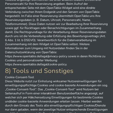
Personenzahl für Ihre Reservierung angeben. Beim Aufruf der
entsprechenden Seite mit dem OpenTable-Widget wird eine direkte
Verbindung zwischen Ihrem Endgerät und den Servern von OpenTable
hergestellt. Im Falle einer Reservierung übermittelt OpenTable uns Ihre
Reservierungsdaten (z. B. Datum, Uhrzeit, Personenzahl, Name,
Telefonnummer). Diese Daten nutzen wir zur Bearbeitung Ihrer Reservierung
sowie ggf. für Rückfragen oder Benachrichtigungen im Zusammenhang
damit. Die Rechtsgrundlage für die Verarbeitung dieser Reservierungsdaten
durch uns ist die Vorbereitung oder Erfüllung des Bewirtungsvertrags (Art.
6 Abs. 1 lit. b DSGVO). Verantwortlich für die Datenverarbeitung im
Zusammenhang mit dem Widget ist OpenTable selbst. Weitere
Informationen zum Umgang mit Nutzerdaten finden Sie in der
Datenschutzerklärung von OpenTable:
https://www.opentable.de/legal/privacy-policy sowie in deren Richtlinie zu
Cookies und personalisierter Werbung:
https://www.opentable.de/legal/cookie-policy.
8) Tools und Sonstiges
Cookie-Consent-Tool
Diese Website nutzt zur Einholung wirksamer Nutzereinwilligungen für
einwilligungspflichtige Cookies und cookie-basierte Anwendungen ein sog.
„Cookie-Consent-Tool“. Das „Cookie-Consent-Tool“ wird Nutzern bei
Seitenaufruf in Form einer interaktiven Benutzeroberfläche angezeigt, auf
welcher sich per Häkchensetzung Einwilligungen für bestimmte Cookies
und/oder cookie-basierte Anwendungen erteilen lassen. Hierbei werden
durch den Einsatz des Tools alle einwilligungspflichtigen Cookies/Dienste
nur dann geladen, wenn der jeweilige Nutzer entsprechende Einwilligungen