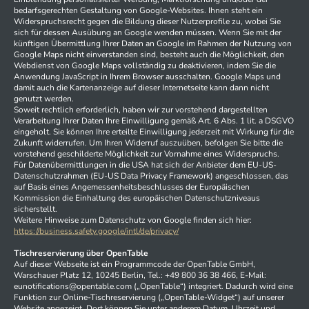
bedarfsgerechten Gestaltung von Google-Websites. Ihnen steht ein
Widerspruchsrecht gegen die Bildung dieser Nutzerprofile zu, wobei Sie
sich für dessen Ausübung an Google wenden müssen. Wenn Sie mit der
künftigen Übermittlung Ihrer Daten an Google im Rahmen der Nutzung von
Google Maps nicht einverstanden sind, besteht auch die Möglichkeit, den
Webdienst von Google Maps vollständig zu deaktivieren, indem Sie die
Anwendung JavaScript in Ihrem Browser ausschalten. Google Maps und
damit auch die Kartenanzeige auf dieser Internetseite kann dann nicht
genutzt werden.
Soweit rechtlich erforderlich, haben wir zur vorstehend dargestellten
Verarbeitung Ihrer Daten Ihre Einwilligung gemäß Art. 6 Abs. 1 lit. a DSGVO
eingeholt. Sie können Ihre erteilte Einwilligung jederzeit mit Wirkung für die
Zukunft widerrufen. Um Ihren Widerruf auszuüben, befolgen Sie bitte die
vorstehend geschilderte Möglichkeit zur Vornahme eines Widerspruchs.
Für Datenübermittlungen in die USA hat sich der Anbieter dem EU-US-
Datenschutzrahmen (EU-US Data Privacy Framework) angeschlossen, das
auf Basis eines Angemessenheitsbeschlusses der Europäischen
Kommission die Einhaltung des europäischen Datenschutzniveaus
sicherstellt.
Weitere Hinweise zum Datenschutz von Google finden sich hier:
https://business.safety.google
/intl
/de
/privacy
/
Tischreservierung über OpenTable
Auf dieser Webseite ist ein Programmcode der OpenTable GmbH,
Warschauer Platz 12, 10245 Berlin, Tel.: +49 800 36 38 466, E-Mail:
eunotifications@opentable.com („OpenTable“) integriert. Dadurch wird eine
Funktion zur Online-Tischreservierung („OpenTable-Widget“) auf unserer
Website angezeigt. Dort können Sie unter anderem Datum, Uhrzeit und