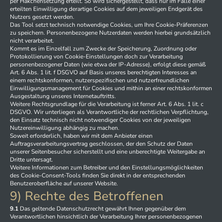
per Häkchensetzung erteilt. So wird sichergestellt, dass nur im Falle einer
erteilten Einwilligung derartige Cookies auf dem jeweiligen Endgerät des
Nutzers gesetzt werden.
Das Tool setzt technisch notwendige Cookies, um Ihre Cookie-Präferenzen
zu speichern. Personenbezogene Nutzerdaten werden hierbei grundsätzlich
nicht verarbeitet.
Kommt es im Einzelfall zum Zwecke der Speicherung, Zuordnung oder
Protokollierung von Cookie-Einstellungen doch zur Verarbeitung
personenbezogener Daten (wie etwa der IP-Adresse), erfolgt diese gemäß
Art. 6 Abs. 1 lit. f DSGVO auf Basis unseres berechtigten Interesses an
einem rechtskonformen, nutzerspezifischen und nutzerfreundlichen
Einwilligungsmanagement für Cookies und mithin an einer rechtskonformen
Ausgestaltung unseres Internetauftritts.
Weitere Rechtsgrundlage für die Verarbeitung ist ferner Art. 6 Abs. 1 lit. c
DSGVO. Wir unterliegen als Verantwortliche der rechtlichen Verpflichtung,
den Einsatz technisch nicht notwendiger Cookies von der jeweiligen
Nutzereinwilligung abhängig zu machen.
Soweit erforderlich, haben wir mit dem Anbieter einen
Auftragsverarbeitungsvertrag geschlossen, der den Schutz der Daten
unserer Seitenbesucher sicherstellt und eine unberechtigte Weitergabe an
Dritte untersagt.
Weitere Informationen zum Betreiber und den Einstellungsmöglichkeiten
des Cookie-Consent-Tools finden Sie direkt in der entsprechenden
Benutzeroberfläche auf unserer Website.
9) Rechte des Betroffenen
9.1
Das geltende Datenschutzrecht gewährt Ihnen gegenüber dem
Verantwortlichen hinsichtlich der Verarbeitung Ihrer personenbezogenen