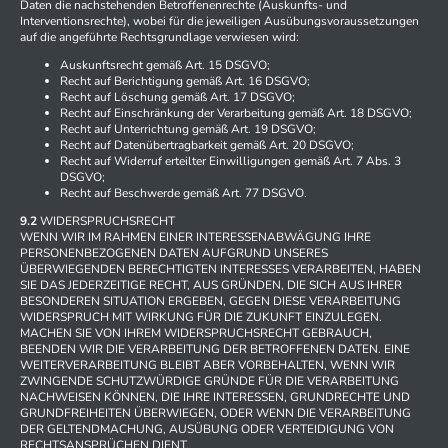
Daten die nachstehenden Betroffenenrechte (Auskunfts- und
Interventionsrechte), wobei für die jeweiligen Ausübungsvoraussetzungen
auf die angeführte Rechtsgrundlage verwiesen wird:
Auskunftsrecht gemäß Art. 15 DSGVO;
Recht auf Berichtigung gemäß Art. 16 DSGVO;
Recht auf Löschung gemäß Art. 17 DSGVO;
Recht auf Einschränkung der Verarbeitung gemäß Art. 18 DSGVO;
Recht auf Unterrichtung gemäß Art. 19 DSGVO;
Recht auf Datenübertragbarkeit gemäß Art. 20 DSGVO;
Recht auf Widerruf erteilter Einwilligungen gemäß Art. 7 Abs. 3
DSGVO;
Recht auf Beschwerde gemäß Art. 77 DSGVO.
9.2
WIDERSPRUCHSRECHT
WENN WIR IM RAHMEN EINER INTERESSENABWÄGUNG IHRE
PERSONENBEZOGENEN DATEN AUFGRUND UNSERES
ÜBERWIEGENDEN BERECHTIGTEN INTERESSES VERARBEITEN, HABEN
SIE DAS JEDERZEITIGE RECHT, AUS GRÜNDEN, DIE SICH AUS IHRER
BESONDEREN SITUATION ERGEBEN, GEGEN DIESE VERARBEITUNG
WIDERSPRUCH MIT WIRKUNG FÜR DIE ZUKUNFT EINZULEGEN.
MACHEN SIE VON IHREM WIDERSPRUCHSRECHT GEBRAUCH,
BEENDEN WIR DIE VERARBEITUNG DER BETROFFENEN DATEN. EINE
WEITERVERARBEITUNG BLEIBT ABER VORBEHALTEN, WENN WIR
ZWINGENDE SCHUTZWÜRDIGE GRÜNDE FÜR DIE VERARBEITUNG
NACHWEISEN KÖNNEN, DIE IHRE INTERESSEN, GRUNDRECHTE UND
GRUNDFREIHEITEN ÜBERWIEGEN, ODER WENN DIE VERARBEITUNG
DER GELTENDMACHUNG, AUSÜBUNG ODER VERTEIDIGUNG VON
RECHTSANSPRÜCHEN DIENT.