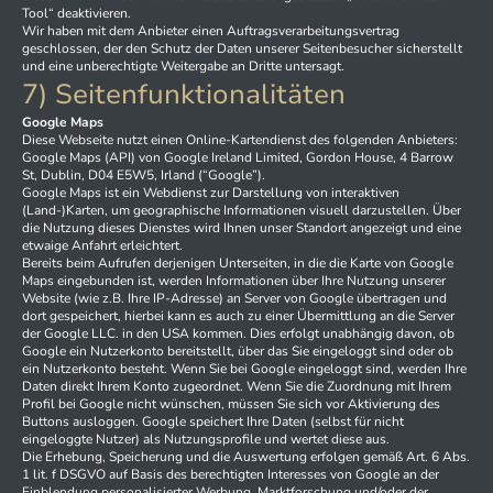
Tool“ deaktivieren.
Wir haben mit dem Anbieter einen Auftragsverarbeitungsvertrag
geschlossen, der den Schutz der Daten unserer Seitenbesucher sicherstellt
und eine unberechtigte Weitergabe an Dritte untersagt.
7) Seitenfunktionalitäten
Google Maps
Diese Webseite nutzt einen Online-Kartendienst des folgenden Anbieters:
Google Maps (API) von Google Ireland Limited, Gordon House, 4 Barrow
St, Dublin, D04 E5W5, Irland (“Google”).
Google Maps ist ein Webdienst zur Darstellung von interaktiven
(Land-)Karten, um geographische Informationen visuell darzustellen. Über
die Nutzung dieses Dienstes wird Ihnen unser Standort angezeigt und eine
etwaige Anfahrt erleichtert.
Bereits beim Aufrufen derjenigen Unterseiten, in die die Karte von Google
Maps eingebunden ist, werden Informationen über Ihre Nutzung unserer
Website (wie z.B. Ihre IP-Adresse) an Server von Google übertragen und
dort gespeichert, hierbei kann es auch zu einer Übermittlung an die Server
der Google LLC. in den USA kommen. Dies erfolgt unabhängig davon, ob
Google ein Nutzerkonto bereitstellt, über das Sie eingeloggt sind oder ob
ein Nutzerkonto besteht. Wenn Sie bei Google eingeloggt sind, werden Ihre
Daten direkt Ihrem Konto zugeordnet. Wenn Sie die Zuordnung mit Ihrem
Profil bei Google nicht wünschen, müssen Sie sich vor Aktivierung des
Buttons ausloggen. Google speichert Ihre Daten (selbst für nicht
eingeloggte Nutzer) als Nutzungsprofile und wertet diese aus.
Die Erhebung, Speicherung und die Auswertung erfolgen gemäß Art. 6 Abs.
1 lit. f DSGVO auf Basis des berechtigten Interesses von Google an der
Einblendung personalisierter Werbung, Marktforschung und/oder der