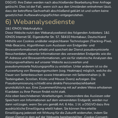
DSGVO. Ihre Daten werden nach abschließender Bearbeitung Ihrer Anfrage
gelöscht. Dies ist der Fall, wenn sich aus den Umständen entnehmen lässt,
dass der betroffene Sachverhalt abschließend geklärt ist und sofern keine
gesetzlichen Aufbewahrungspflichten entgegenstehen.
6) Webanalysedienste
1&1 IONOS WebAnalytics
Diese Website nutzt den Webanalysedienst des folgenden Anbieters: 1&1
IONOS Internet SE, Elgendorfer Str. 57, 56410 Montabaur, Deutschland
Mithilfe von Cookies und/oder vergleichbaren Technologien (Tracking-Pixel,
Web-Beacons, Algorithmen zum Auslesen von Endgeräte- und
Browserinformationen) erhebt und speichert der Dienst pseudonymisierte
Besucherdaten, darunter Informationen des verwendeten Endgeräts wie die
IP-Adresse und Browserinformationen, um sie für statistische Analysen des
Nutzungsverhaltens auf unserer Website auszuwerten und
pseudonymisierte Nutzungsprofile zu erstellen. Unter anderem ist so die
Auswertung von Bewegungsmustern (sog. Heatmaps) möglich, welche die
Dauer von Seitenbesuchen sowie Interaktionen mit Seiteninhalten (z. B.
Texteingaben, Scrollen, Klicks und Mouse-Overs) aufzeigen. Die
Pseudonymisierung schließt eine direkte Personenbeziehbarkeit
grundsätzlich aus. Eine Zusammenführung mit auf andere Weise erhobenen
Klardaten zu Ihrer Person findet nicht statt.
Alle oben beschriebenen Verarbeitungen, insbesondere das Auslesen oder
Speichern von Informationen auf dem verwendeten Endgerät, werden nur
dann vollzogen, wenn Sie uns gemäß Art. 6 Abs. 1 lit. a DSGVO dazu Ihre
ausdrückliche Einwilligung erteilt haben. Sie können Ihre erteilte
Einwilligung jederzeit mit Wirkung für die Zukunft widerrufen, indem Sie
diesen Dienst in dem auf der Webseite bereitgestellten „Cookie-Consent-